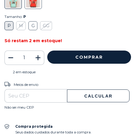
Tamanho:
P
P
M
G
GG
Só restam
2
em estoque!
2
em estoque
ALTERAR CEP
Entregas para o CEP:
Meios de envio
CALCULAR
Não sei meu CEP
Compra protegida
Seus dados cuidados durante toda a compra.