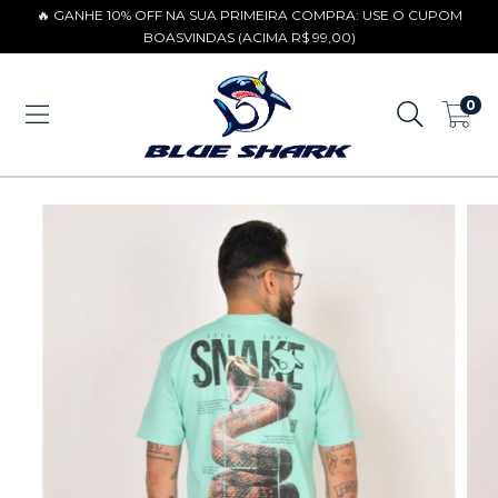
🔥 GANHE 10% OFF NA SUA PRIMEIRA COMPRA: USE O CUPOM
BOASVINDAS (ACIMA R$ 99,00)
0