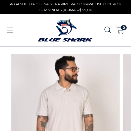
🔥 GANHE 10% OFF NA SUA PRIMEIRA COMPRA: USE O CUPOM
BOASVINDAS (ACIMA R$ 99,00)
0