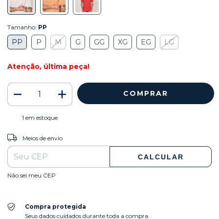
Tamanho:
PP
PP
P
M
G
GG
XG
EG
LG
Atenção, última peça!
1
em estoque
ALTERAR CEP
Entregas para o CEP:
Meios de envio
CALCULAR
Não sei meu CEP
Compra protegida
Seus dados cuidados durante toda a compra.