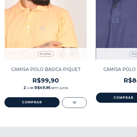
6 cores
3 c
CAMISA POLO BASICA PIQUET
CAMISA POLO 
R$99,90
R$8
2
x de
R$49,95
sem juros
COMPRAR
COMPRAR