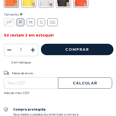
Tamanho:
P
PP
P
M
G
GG
Só restam
2
em estoque!
2
em estoque
ALTERAR CEP
Entregas para o CEP:
Meios de envio
CALCULAR
Não sei meu CEP
Compra protegida
Seus dados cuidados durante toda a compra.