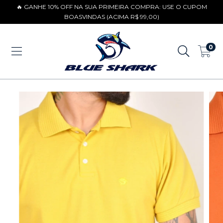
🔥 GANHE 10% OFF NA SUA PRIMEIRA COMPRA: USE O CUPOM
BOASVINDAS (ACIMA R$ 99,00)
0