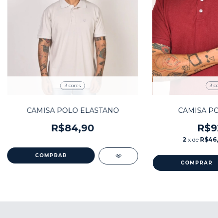
3 cores
3 c
CAMISA POLO ELASTANO
CAMISA PO
R$84,90
R$9
2
x de
R$46
COMPRAR
COMPRAR