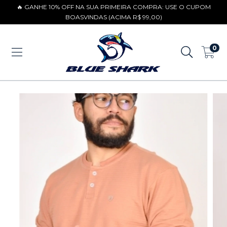
🔥 GANHE 10% OFF NA SUA PRIMEIRA COMPRA: USE O CUPOM
BOASVINDAS (ACIMA R$ 99,00)
0