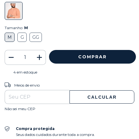
Tamanho:
M
M
G
GG
4
em estoque
ALTERAR CEP
Entregas para o CEP:
Meios de envio
CALCULAR
Não sei meu CEP
Compra protegida
Seus dados cuidados durante toda a compra.