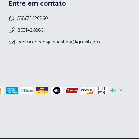
Entre em contato
558631426860
8631426860
ecommecerlojablueshark@gmail.com